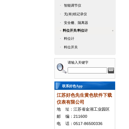
·
智能调节仪
·
无(有)纸记录仪
·
安全栅、隔离器
料位开关/料位计
·
料位计
·
料位开关
请输入关键字
联系好色App
江苏好色先生黄色软件下载
仪表有限公司
地
址：江苏省金湖工业园区
211600
邮
编：
0517-86500336
电
话：