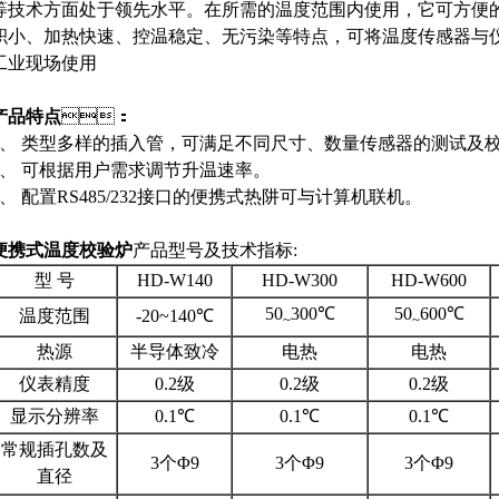
等技术方面处于领先水平。在所需的温度范围内使用，它可方便
积小、加热快速、控温稳定、无污染等特点，可将温度传感
工业现场使用
产品特点
：
1、 类型多样的插入管，可满足不同尺寸、数量传感器的测试及校准
2、 可根据用户需求调节升温速率。
3、 配置RS485/232接口的便携式热阱可与计算机联机。
便携式温度校验炉
产品型号及技术指标:
型 号
HD-W140
HD-W300
HD-W600
50
300℃
50
600℃
温度范围
-20~140℃
~
~
热源
半导体致冷
电热
电热
仪表精度
0.2级
0.2级
0.2级
显示分辨率
0.1℃
0.1℃
0.1℃
常规插孔数及
3个Φ9
3个Φ9
3个Φ9
直径