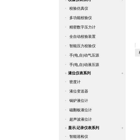
·
校验仿真仪
·
多功能校验仪
·
精密数字压力计
·
全自动校验装置
·
智能压力校验仪
相
·
手(电,自)动气压源
·
手(电,自)动液压源
液位仪表系列
·
密度计
·
液位变送器
·
锅炉液位计
·
磁翻板液位计
·
超声波液位计
显示,记录仪表系列
·
智能巡检仪