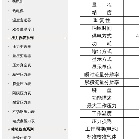
·
热电阻
量 程
·
热电偶
精 度
重 复 性
·
温度变送器
响应时间
·
双金属温度计
供电方式
4
压力仪表系列
功 耗
·
压力变送器
输出方式
·
差压变送器
显示方式
·
压力真空表
显示单位
瞬时流量分辨率
·
精密压力表
累积流量分辨率
·
膜盒压力表
键 盘
·
隔膜压力表
功能描述
·
耐震压力表
最大工作压力
·
不锈钢压力表
工作温度
压力损耗
·
电接点压力表
工作周期
(
电池
)
校验仪表系列
标准校准气体
·
校验仿真仪