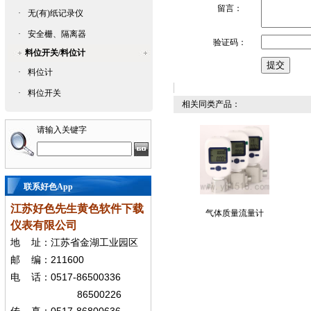
留言：
·
无(有)纸记录仪
·
安全栅、隔离器
验证码：
料位开关/料位计
·
料位计
·
料位开关
相关同类产品：
请输入关键字
联系好色App
江苏好色先生黄色软件下载
气体质量流量计
仪表有限公司
地
址：江苏省金湖工业园区
211600
邮
编：
0517-86500336
电
话：
86500226