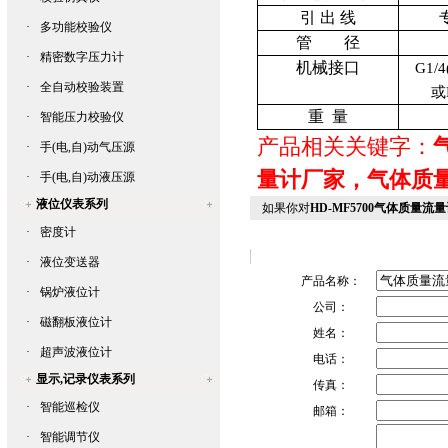
引 出 线
·
多功能校验仪
管 径
·
精密数字压力计
机械接口
G1/4
·
全自动校验装置
或
重
量
·
智能压力校验仪
产品相关关键字：
·
手(电,自)动气压源
量计厂家，气体
·
手(电,自)动液压源
液位仪表系列
如果你对
HD-MF5700气体质量流
·
密度计
·
液位变送器
产品名称：
·
锅炉液位计
公司：
·
磁翻板液位计
姓名：
·
超声波液位计
电话：
显示,记录仪表系列
传真：
·
智能巡检仪
邮箱：
·
智能调节仪