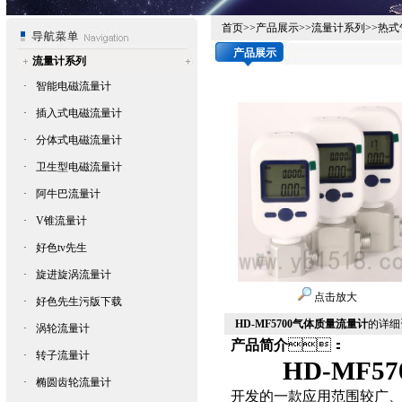
首页
>>
产品展示
>>
流量计系列
>>
热式
产品展示
流量计系列
·
智能电磁流量计
·
插入式电磁流量计
·
分体式电磁流量计
·
卫生型电磁流量计
·
阿牛巴流量计
·
V锥流量计
·
好色tv先生
·
旋进旋涡流量计
点击放大
·
好色先生污版下载
HD-MF5700气体质量流量计
的详细资
·
涡轮流量计
产品简介
：
·
转子流量计
HD-
MF57
·
椭圆齿轮流量计
开发的一款应用范围较广、低