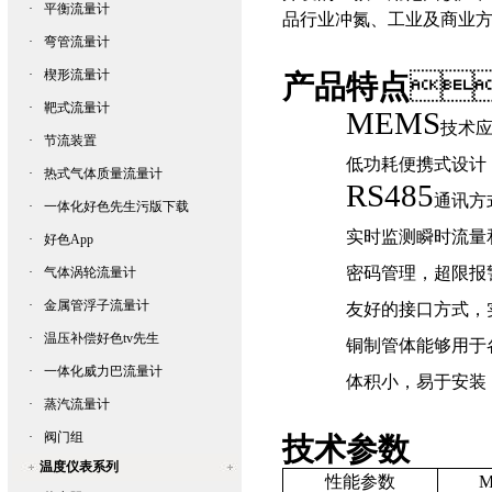
·
平衡流量计
品行业冲氮、工业及商业方
·
弯管流量计
·
楔形流量计
产品特点

·
靶式流量计
MEMS
技术应
·
节流装置
低功耗便携式设计
·
热式气体质量流量计
RS485
通讯方
·
一体化好色先生污版下载
实时监测瞬时流量
·
好色App
密码管理，超限报
·
气体涡轮流量计
·
金属管浮子流量计
友好的接口方式
·
温压补偿好色tv先生
铜制管体能够用于
·
一体化威力巴流量计
体积小，易于安装
·
蒸汽流量计
·
阀门组
技术参
数
温度仪表系列
性能参数
M