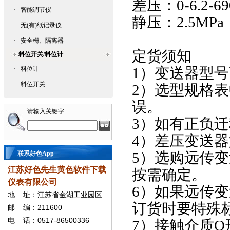
差压：0-6.2-6
·
智能调节仪
静压：2.5MPa
·
无(有)纸记录仪
·
安全栅、隔离器
定货须知
料位开关/料位计
1）变送器型号可
·
料位计
·
料位开关
2）选型规格表中
误。
请输入关键字
3）如有正负迁移
4）差压变送器如
5）选购远传变
联系好色App
江苏好色先生黄色软件下载
按需确定。
仪表有限公司
6）如果远传变
地
址：江苏省金湖工业园区
订货时要特殊标明
211600
邮
编：
0517-86500336
电
话：
7）接触介质