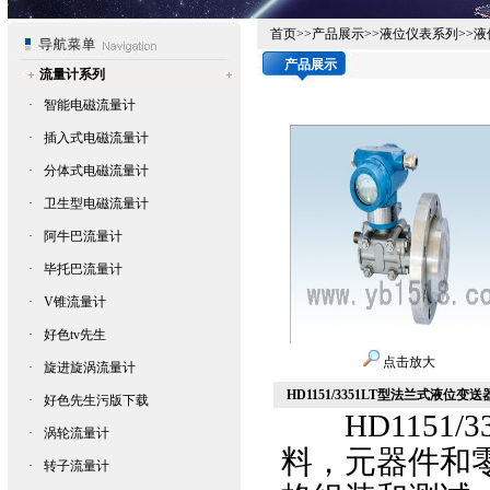
首页
>>
产品展示
>>
液位仪表系列
>>
液
产品展示
流量计系列
·
智能电磁流量计
·
插入式电磁流量计
·
分体式电磁流量计
·
卫生型电磁流量计
·
阿牛巴流量计
·
毕托巴流量计
·
V锥流量计
·
好色tv先生
点击放大
·
旋进旋涡流量计
HD1151/3351LT型法兰式液位变送
·
好色先生污版下载
HD1151/33
·
涡轮流量计
料，元器件和
·
转子流量计