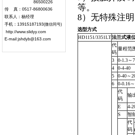
86500226
等。
0517-86800636
传
真：
8）无特殊注明
联系人：杨经
理
13915187193
手机
：
(微信同号)
选型方式
http://www.slidyy.com
HD1151/3351LT
法兰式液
E-mail:
jshdyb@163.com
代
量程范围
码
3
0-1.3～7
4
0-4-40
5
0-40～2
6
0-0.16～
代
输
码
E
4-
S
智
代
码