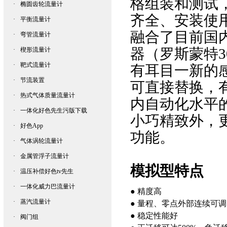
格组装和测试
·
椭圆齿轮流量计
齐全、安装
·
平衡流量计
融合了目前国内
·
弯管流量计
器（罗斯蒙特30
·
楔形流量计
·
靶式流量计
有耳目一新的感
·
节流装置
可直接替换
·
热式气体质量流量计
内自动化水平的
·
一体化好色先生污版下载
小巧精致外
·
好色App
功能。
·
气体涡轮流量计
·
金属管浮子流量计
模拟型特点
·
温压补偿好色tv先生
·
一体化威力巴流量计
● 精度高
·
蒸汽流量计
● 量程
、零点外部连续可调
● 稳定性能好
·
阀门组