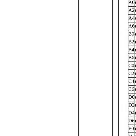
A0
A2
A4
A6
B0
B2
B4
B6
C0
C2
C4
C6
D0
D2
D4
D6
E0