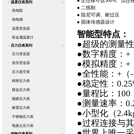
● 正迁移可达500%、负迁
温度仪表系列
● 二线制
·
热电阻
● 阻尼可调、耐过压
·
热电偶
● 固体传感器设计
·
温度变送器
智能型特点：
·
双金属温度计
●超级的测量性能
压力仪表系列
●数字精度：+
·
压力变送器
●模拟精度：+（
·
差压变送器
●全性能：+（-
·
压力真空表
·
精密压力表
●稳定性：0.2
·
膜盒压力表
●量程比：100
·
隔膜压力表
●测量速率：0.
·
耐震压力表
●小型化（2.4
·
不锈钢压力表
●过程连接与其它
·
电接点压力表
●世界上唯一采
校验仪表系列