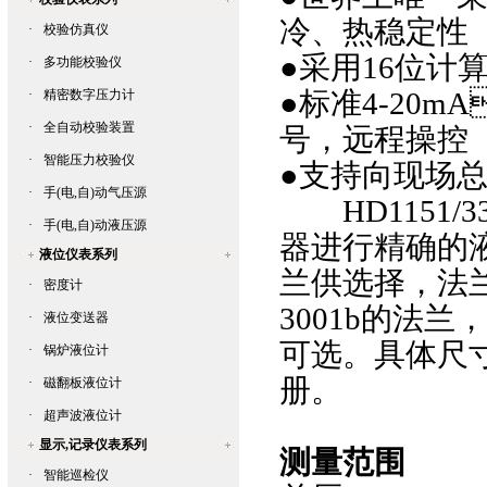
冷、热稳定性
·
校验仿真仪
●采用16位计
·
多功能校验仪
●标准4-20
·
精密数字压力计
·
全自动校验装置
号，远程操控
·
智能压力校验仪
●支持向现场总
·
手(电,自)动气压源
HD1151/33
·
手(电,自)动液压源
器进行精确的液
液位仪表系列
兰供选择，法兰
·
密度计
3001b的法兰
·
液位变送器
可选。具
·
锅炉液位计
册。
·
磁翻板液位计
·
超声波液位计
显示,记录仪表系列
测量范围
·
智能巡检仪