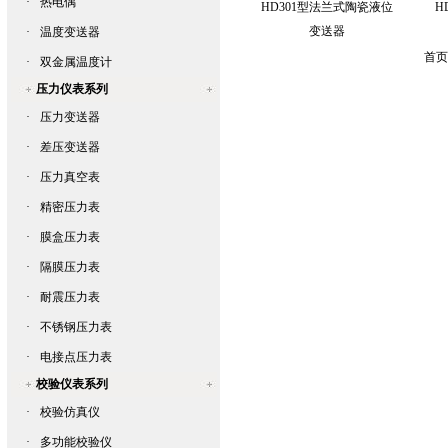
·
热电偶
HD301型法兰式陶瓷液位
H
变送器
·
温度变送器
首页
·
双金属温度计
压力仪表系列
·
压力变送器
·
差压变送器
·
压力真空表
·
精密压力表
·
膜盒压力表
·
隔膜压力表
·
耐震压力表
·
不锈钢压力表
·
电接点压力表
校验仪表系列
·
校验仿真仪
·
多功能校验仪