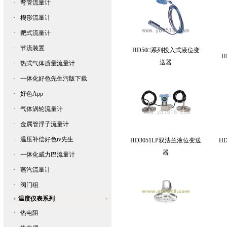
·
弯管流量计
·
楔形流量计
·
靶式流量计
·
节流装置
HD50□系列投入式液位变
H
送器
·
热式气体质量流量计
·
一体化好色先生污版下载
·
好色App
·
气体涡轮流量计
·
金属管浮子流量计
·
温压补偿好色tv先生
HD3051LP双法兰液位变送
H
器
·
一体化威力巴流量计
·
蒸汽流量计
·
阀门组
温度仪表系列
·
热电阻