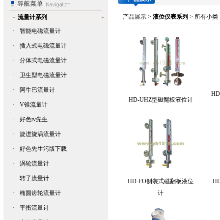
产品展示
>
液位仪表系列
> 所有小类
流量计系列
·
智能电磁流量计
·
插入式电磁流量计
·
分体式电磁流量计
·
卫生型电磁流量计
·
阿牛巴流量计
H
HD-UHZ型磁翻板液位计
·
V锥流量计
·
好色tv先生
·
旋进旋涡流量计
·
好色先生污版下载
·
涡轮流量计
·
转子流量计
HD-FO侧装式磁翻板液位
H
·
椭圆齿轮流量计
计
·
平衡流量计