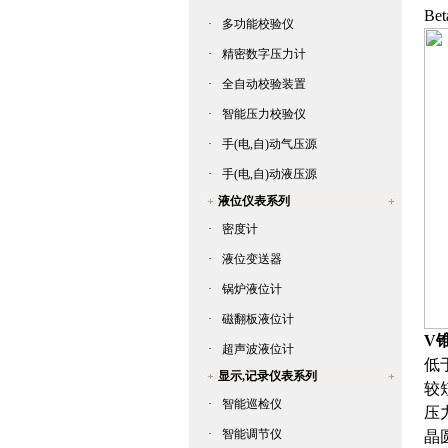
B
·
多功能校验仪
·
精密数字压力计
·
全自动校验装置
·
智能压力校验仪
·
手(电,自)动气压源
·
手(电,自)动液压源
液位仪表系列
·
密度计
·
液位变送器
·
锅炉液位计
·
磁翻板液位计
V
·
超声波液位计
低
显示,记录仪表系列
较
·
智能巡检仪
压
·
智能调节仪
晶