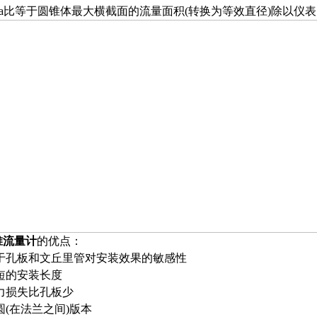
eta比等于圆锥体最大横截面的流量面积(转换为等效直径)除以仪
锥流量计
的优点：
于孔板和文丘里管对安装效果的敏感性
短的安装长度
力损失比孔板少
圆(在法兰之间)版本