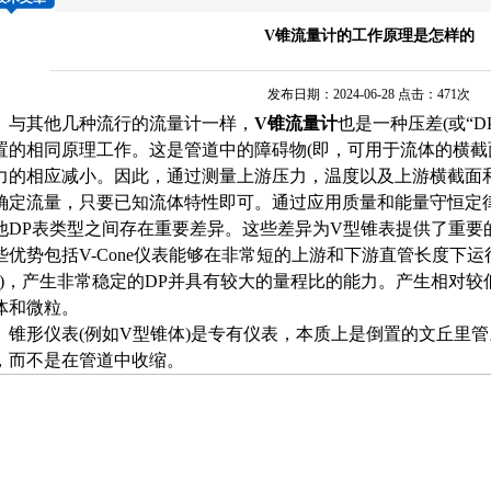
V锥流量计的工作原理是怎样的
发布日期：2024-06-28 点击：471次
其他几种流行的流量计一样，
V锥流量计
也是一种压差(或“DP
置的相同原理工作。这是管道中的障碍物(即，可用于流体的
的相应减小。因此，通过测量上游压力，温度以及上游横截
定流量，只要已知流体特性即可。通过应用质量和​​能量守恒定律
他DP表类型之间存在重要差异。这些差异为V型锥表提供了重要的性能
些优势包括V-Cone仪表能够在非常短的上游和下游直管长度下运行
”)，产生非常稳定的DP并具有较大的量程比的能力。产
和微粒。
形仪表(例如V型锥体)是专有仪表，本质上是倒置的文丘里管。
，而不是在管道中收缩。