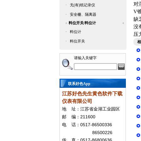
对
·
无(有)纸记录仪
V锥
·
安全栅、隔离器
缺
料位开关/料位计
没有
·
料位计
压
·
料位开关
相
请输入关键字
联系好色App
江苏好色先生黄色软件下载
仪表有限公司
地
址：江苏省金湖工业园区
211600
邮
编：
0517-86500336
电
话：
86500226
0517-86800636
传
真：