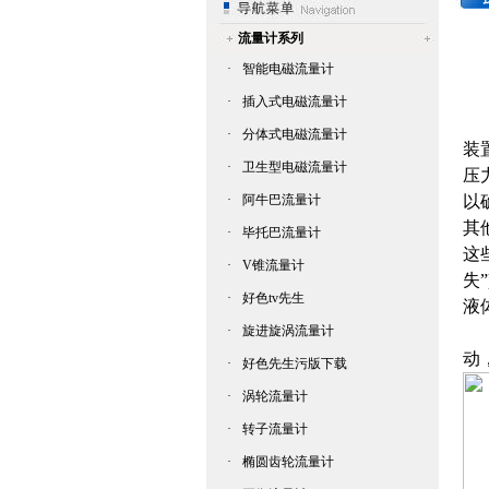
流量计系列
·
智能电磁流量计
·
插入式电磁流量计
与
·
分体式电磁流量计
装
·
卫生型电磁流量计
压力
·
阿牛巴流量计
以确
其
·
毕托巴流量计
这
·
V锥流量计
失
·
好色tv先生
液体
·
旋进旋涡流量计
锥
动
·
好色先生污版下载
·
涡轮流量计
·
转子流量计
·
椭圆齿轮流量计