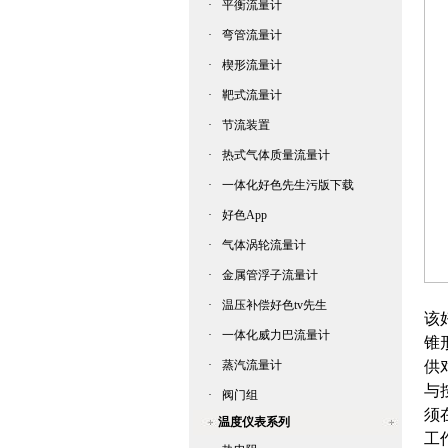
·
平衡流量计
·
弯管流量计
·
楔形流量计
·
靶式流量计
·
节流装置
·
热式气体质量流量计
·
一体化好色先生污版下载
·
好色App
·
气体涡轮流量计
·
金属管浮子流量计
圆
·
温压补偿好色tv先生
该好
·
一体化威力巴流量计
锥
·
蒸汽流量计
供对
与按
·
阀门组
须
温度仪表系列
工