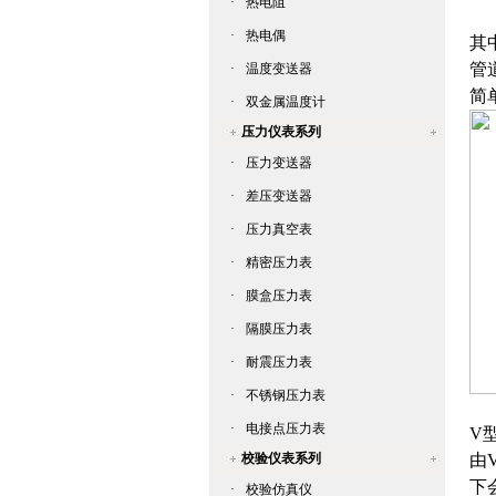
·
热电阻
V
·
热电偶
其
管道
·
温度变送器
简单
·
双金属温度计
压力仪表系列
·
压力变送器
·
差压变送器
·
压力真空表
·
精密压力表
·
膜盒压力表
·
隔膜压力表
·
耐震压力表
·
不锈钢压力表
如
·
电接点压力表
V
校验仪表系列
由
下
·
校验仿真仪