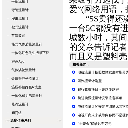
·
平衡流量计
爱”(网络用语，
·
弯管流量计
“5S卖得还凑合
·
楔形流量计
一台5C都没有进货
·
靶式流量计
城数小时，
·
节流装置
·
热式气体质量流量计
的父亲告诉记者
·
一体化好色先生污版下载
而且又是塑料壳
·
好色App
相关新闻：
·
气体涡轮流量计
电磁流量计按照故障发生时期分
·
金属管浮子流量计
蒸汽流量计选型
·
温压补偿好色tv先生
银行收费项目不是越少越好
·
一体化威力巴流量计
旋进旋涡流量计安装注意事项
·
蒸汽流量计
电磁流量计的安装与调试比其它
·
阀门组
电视厂商未来或靠内容而不是硬
温度仪表系列
“土豪金”稀缺炒至万元