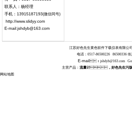
联系人：杨经
理
13915187193
手机
：
(微信同号)
http://www.slidyy.com
E-mail:
jshdyb@163.com
江苏好色先生黄色软件下载仪表有限公
电话：
0517-86500226 86500336
传真
E-mail
：
jshdyb
@163.com
Go
主营产品：
流量计
，
好色先生污
网站地图