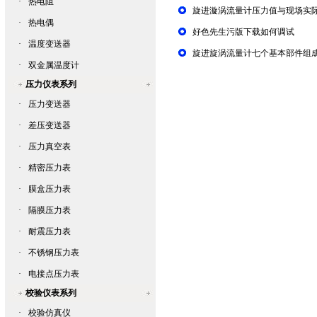
·
热电阻
旋进漩涡流量计压力值与现场实
·
热电偶
好色先生污版下载如何调试
·
温度变送器
旋进旋涡流量计七个基本部件组
·
双金属温度计
压力仪表系列
·
压力变送器
·
差压变送器
·
压力真空表
·
精密压力表
·
膜盒压力表
·
隔膜压力表
·
耐震压力表
·
不锈钢压力表
·
电接点压力表
校验仪表系列
·
校验仿真仪