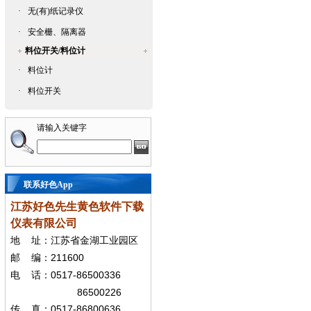
·
无(有)纸记录仪
·
安全栅、隔离器
料位开关/料位计
·
料位计
·
料位开关
请输入关键字
联系好色App
江苏好色先生黄色软件下载
仪表有限公司
地
址：江苏省金湖工业园区
211600
邮
编：
0517-86500336
电
话：
86500226
0517-86800636
传
真：