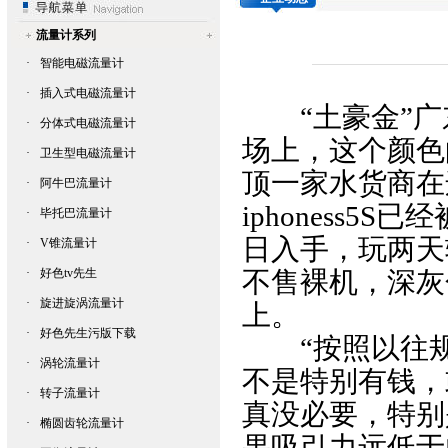
流量计系列
·
智能电磁流量计
·
插入式电磁流量计
“土豪金”广东全省
·
分体式电磁流量计
场上，这个颜色
·
卫生型电磁流量计
顶一家水货商在
·
阿牛巴流量计
iphoness5S
·
毕托巴流量计
日入手，玩两
·
V锥流量计
·
好色tv先生
不售裸机，深灰
·
旋进旋涡流量计
上。
·
好色先生污版下载
“按照以往规律
·
涡轮流量计
不是特别有钱
·
转子流量计
真没必要，特别
·
椭圆齿轮流量计
果吸引力远低于此前